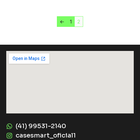
←
1
2
(41) 99531-2140
casesmart_oficial1